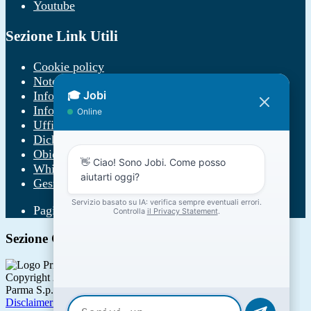
Youtube
Sezione Link Utili
Cookie policy
Note legali
Informativa Privacy
Informativa Privacy chatbot Jobi
Ufficio Relazioni con il Pubblico
Dichiarazione di accessibilità
Obiettivi di accessibilità
Whistleblowing
Gestione consensi cookie
Pagina visualizzata
790
volte
Sezione Copyright
Copyright 2026 | Engineered and powered by Gruppo Spaggiari
Parma S.p.A. | Divisione Publishing & New Social Media
Disclaimer trattamento dati personali