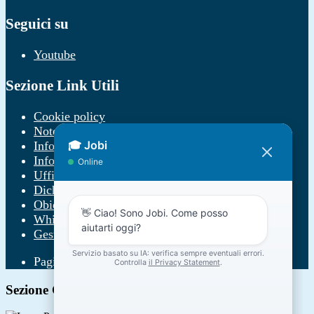
Seguici su
Youtube
Sezione Link Utili
Cookie policy
Note legali
Informativa Privacy
Informativa Privacy chatbot Jobi
Ufficio Relazioni con il Pubblico
Dichiarazione di accessibilità
Obiettivi di accessibilità
Whistleblowing
Gestione consensi cookie
Pagina visualizzata
633
volte
Sezione Copyright