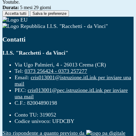
Youtube.
Durata:
5 mesi 29 giorni
Accetta tutti
Salva le preferenze
I.I.S. "Racchetti - da Vinci"
Contatti
I.I.S. "Racchetti - da Vinci"
Via Ugo Palmieri, 4 - 26013 Crema (CR)
Tel:
0373 256424 - 0373 257277
Email:
cris013001@istruzione.it
Link per inviare una
mail
PEC:
cris013001@pec.istruzione.it
Link per inviare
una mail
C.F.: 82004890198
Conto TU: 319052
Codice univoco: UFDCBY
Sito rispondente a quanto previsto da