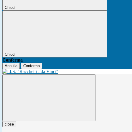
Chiudi
Chiudi
Conferma
Annulla
Conferma
close