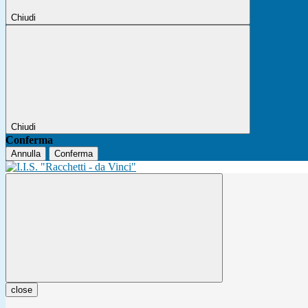
Chiudi
Chiudi
Conferma
Annulla
Conferma
close