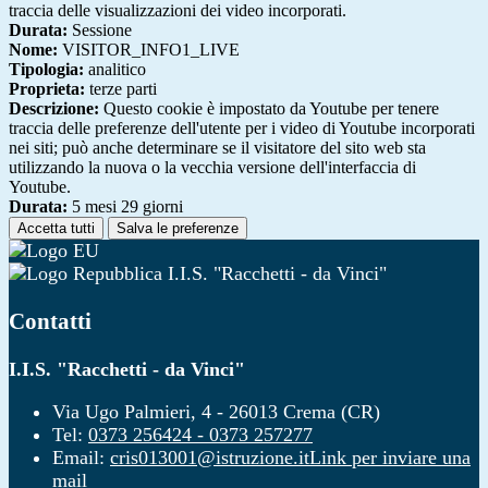
traccia delle visualizzazioni dei video incorporati.
Durata:
Sessione
Nome:
VISITOR_INFO1_LIVE
Tipologia:
analitico
Proprieta:
terze parti
Descrizione:
Questo cookie è impostato da Youtube per tenere
traccia delle preferenze dell'utente per i video di Youtube incorporati
nei siti; può anche determinare se il visitatore del sito web sta
utilizzando la nuova o la vecchia versione dell'interfaccia di
Youtube.
Durata:
5 mesi 29 giorni
Accetta tutti
Salva le preferenze
I.I.S. "Racchetti - da Vinci"
Contatti
I.I.S. "Racchetti - da Vinci"
Via Ugo Palmieri, 4 - 26013 Crema (CR)
Tel:
0373 256424 - 0373 257277
Email:
cris013001@istruzione.it
Link per inviare una
mail