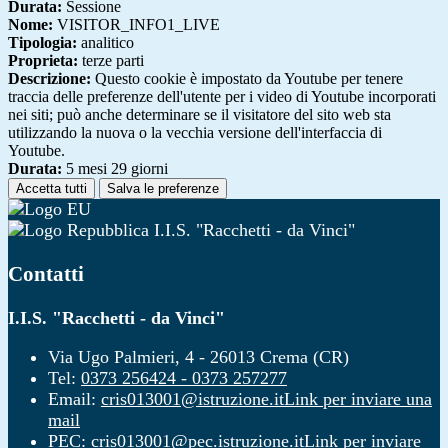
Durata:
Sessione
Nome:
VISITOR_INFO1_LIVE
Tipologia:
analitico
Proprieta:
terze parti
Descrizione:
Questo cookie è impostato da Youtube per tenere
traccia delle preferenze dell'utente per i video di Youtube incorporati
nei siti; può anche determinare se il visitatore del sito web sta
utilizzando la nuova o la vecchia versione dell'interfaccia di
Youtube.
Durata:
5 mesi 29 giorni
Accetta tutti
Salva le preferenze
I.I.S. "Racchetti - da Vinci"
Contatti
I.I.S. "Racchetti - da Vinci"
Via Ugo Palmieri, 4 - 26013 Crema (CR)
Tel:
0373 256424 - 0373 257277
Email:
cris013001@istruzione.it
Link per inviare una
mail
PEC:
cris013001@pec.istruzione.it
Link per inviare