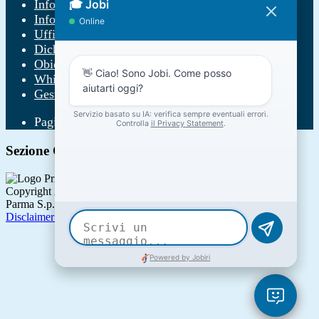
Informativa Privacy
Informativa Privacy chatbot Jobi
Ufficio Relazioni con il Pubblico
Dichiarazione di accessibilità
Obiettivi di accessibilità
Whistleblowing
Gestione consensi cookie
Pagina visualizzata
620
volte
Sezione Copyright
Copyright 2026 | Engineered and powered by Gruppo Spaggiari
Parma S.p.A. | Divisione Publishing & New Social Media
Disclaimer trattamento dati personali