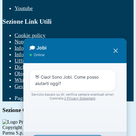
Youtube
Sezione Link Utili
Cookie policy
Note legali
Informativa Privacy
Informativa Privacy chatbot Jobi
Ufficio Relazioni con il Pubblico
Dichiarazione di accessibilità
Obiettivi di accessibilità
Whistleblowing
Gestione consensi cookie
Pagina visualizzata
244
volte
Sezione Copyright
Copyright 2026 | Engineered and powered by Gruppo Spaggiari
Parma S.p.A. | Divisione Publishing & New Social Media