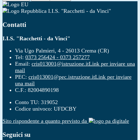
I.I.S. "Racchetti - da Vinci"
Contatti
I.I.S. "Racchetti - da Vinci"
Via Ugo Palmieri, 4 - 26013 Crema (CR)
Tel:
0373 256424 - 0373 257277
Email:
cris013001@istruzione.it
Link per inviare una
mail
PEC:
cris013001@pec.istruzione.it
Link per inviare
una mail
C.F.: 82004890198
Conto TU: 319052
Codice univoco: UFDCBY
Sito rispondente a quanto previsto da
Seguici su