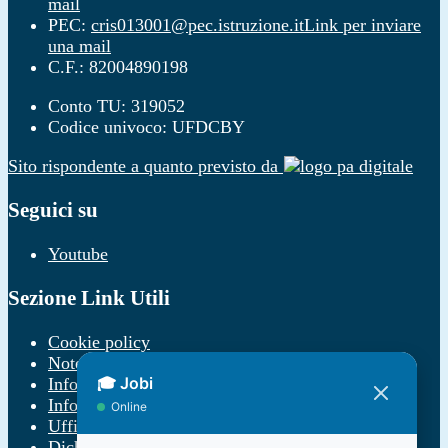
mail
PEC:
cris013001@pec.istruzione.it
Link per inviare
una mail
C.F.: 82004890198
Conto TU: 319052
Codice univoco: UFDCBY
Sito rispondente a quanto previsto da
Seguici su
Youtube
Sezione Link Utili
Cookie policy
Note legali
Informativa Privacy
Informativa Privacy chatbot Jobi
Ufficio Relazioni con il Pubblico
Dichiarazione di accessibilità