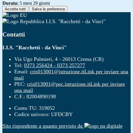
Durata:
5 mesi 29 giorni
Accetta tutti
Salva le preferenze
I.I.S. "Racchetti - da Vinci"
Contatti
I.I.S. "Racchetti - da Vinci"
Via Ugo Palmieri, 4 - 26013 Crema (CR)
Tel:
0373 256424 - 0373 257277
Email:
cris013001@istruzione.it
Link per inviare una
mail
PEC:
cris013001@pec.istruzione.it
Link per inviare
una mail
C.F.: 82004890198
Conto TU: 319052
Codice univoco: UFDCBY
Sito rispondente a quanto previsto da