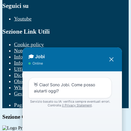
Seguici su
Youtube
Sezione Link Utili
Cookie policy
Note legali
Informativa Privacy
Informativa Privacy chatbot Jobi
Ufficio Relazioni con il Pubblico
Dichiarazione di accessibilità
Obiettivi di accessibilità
Whistleblowing
Gestione consensi cookie
Pagina visualizzata
755
volte
Sezione Copyright