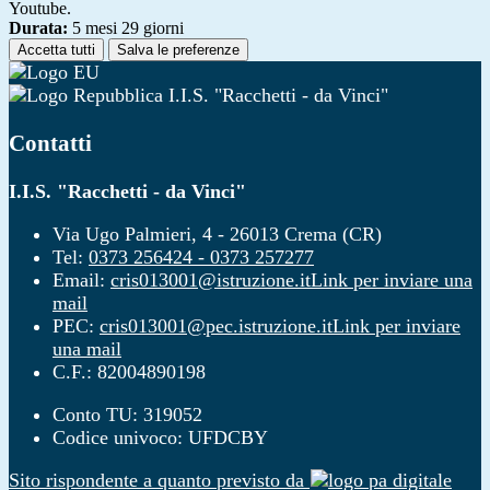
Youtube.
Durata:
5 mesi 29 giorni
Accetta tutti
Salva le preferenze
I.I.S. "Racchetti - da Vinci"
Contatti
I.I.S. "Racchetti - da Vinci"
Via Ugo Palmieri, 4 - 26013 Crema (CR)
Tel:
0373 256424 - 0373 257277
Email:
cris013001@istruzione.it
Link per inviare una
mail
PEC:
cris013001@pec.istruzione.it
Link per inviare
una mail
C.F.: 82004890198
Conto TU: 319052
Codice univoco: UFDCBY
Sito rispondente a quanto previsto da