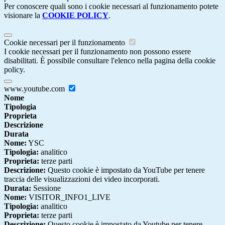
Per conoscere quali sono i cookie necessari al funzionamento potete
visionare la
COOKIE POLICY
.
Cookie necessari per il funzionamento
I cookie necessari per il funzionamento non possono essere
disabilitati. È possibile consultare l'elenco nella pagina della cookie
policy.
www.youtube.com
Nome
Tipologia
Proprieta
Descrizione
Durata
Nome:
YSC
Tipologia:
analitico
Proprieta:
terze parti
Descrizione:
Questo cookie è impostato da YouTube per tenere
traccia delle visualizzazioni dei video incorporati.
Durata:
Sessione
Nome:
VISITOR_INFO1_LIVE
Tipologia:
analitico
Proprieta:
terze parti
Descrizione:
Questo cookie è impostato da Youtube per tenere