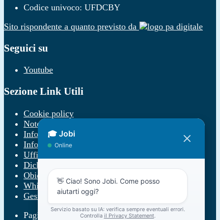
Codice univoco: UFDCBY
Sito rispondente a quanto previsto da
Seguici su
Youtube
Sezione Link Utili
Cookie policy
Note legali
Informativa Privacy
Informativa Privacy chatbot Jobi
Ufficio Relazioni con il Pubblico
Dichiarazione di accessibilità
Obiettivi di accessibilità
Whistleblowing
Gestione consensi cookie
Pagina visualizzata
738
volte