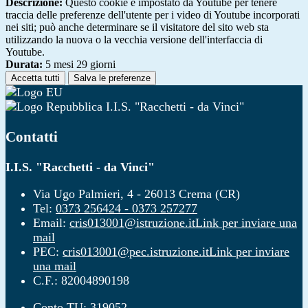
Descrizione:
Questo cookie è impostato da Youtube per tenere
traccia delle preferenze dell'utente per i video di Youtube incorporati
nei siti; può anche determinare se il visitatore del sito web sta
utilizzando la nuova o la vecchia versione dell'interfaccia di
Youtube.
Durata:
5 mesi 29 giorni
Accetta tutti
Salva le preferenze
I.I.S. "Racchetti - da Vinci"
Contatti
I.I.S. "Racchetti - da Vinci"
Via Ugo Palmieri, 4 - 26013 Crema (CR)
Tel:
0373 256424 - 0373 257277
Email:
cris013001@istruzione.it
Link per inviare una
mail
PEC:
cris013001@pec.istruzione.it
Link per inviare
una mail
C.F.: 82004890198
Conto TU: 319052