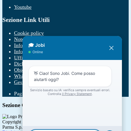
Youtube
Sezione Link Utili
Cookie policy
Note legali
Informativa Privacy
Informativa Privacy chatbot Jobi
Ufficio Relazioni con il Pubblico
Dichiarazione di accessibilità
Obiettivi di accessibilità
Whistleblowing
Gestione consensi cookie
Pagina visualizzata
12699
volte
Sezione Copyright
Copyright 2026 | Engineered and powered by Gruppo Spaggiari
Parma S.p.A. | Divisione Publishing & New Social Media