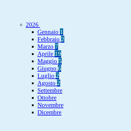
2026
Gennaio
1
Febbraio
2
Marzo
7
Aprile
19
Maggio
5
Giugno
6
Luglio
2
Agosto
2
Settembre
Ottobre
Novembre
Dicembre