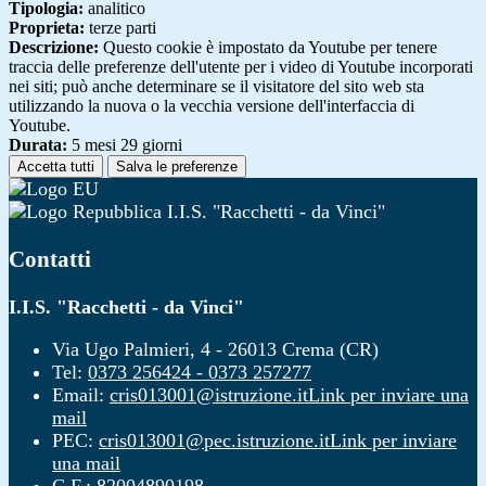
Tipologia:
analitico
Proprieta:
terze parti
Descrizione:
Questo cookie è impostato da Youtube per tenere
traccia delle preferenze dell'utente per i video di Youtube incorporati
nei siti; può anche determinare se il visitatore del sito web sta
utilizzando la nuova o la vecchia versione dell'interfaccia di
Youtube.
Durata:
5 mesi 29 giorni
Accetta tutti
Salva le preferenze
I.I.S. "Racchetti - da Vinci"
Contatti
I.I.S. "Racchetti - da Vinci"
Via Ugo Palmieri, 4 - 26013 Crema (CR)
Tel:
0373 256424 - 0373 257277
Email:
cris013001@istruzione.it
Link per inviare una
mail
PEC:
cris013001@pec.istruzione.it
Link per inviare
una mail