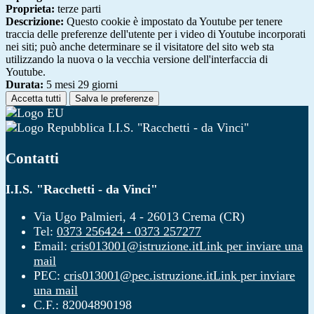
Proprieta:
terze parti
Descrizione:
Questo cookie è impostato da Youtube per tenere
traccia delle preferenze dell'utente per i video di Youtube incorporati
nei siti; può anche determinare se il visitatore del sito web sta
utilizzando la nuova o la vecchia versione dell'interfaccia di
Youtube.
Durata:
5 mesi 29 giorni
Accetta tutti
Salva le preferenze
I.I.S. "Racchetti - da Vinci"
Contatti
I.I.S. "Racchetti - da Vinci"
Via Ugo Palmieri, 4 - 26013 Crema (CR)
Tel:
0373 256424 - 0373 257277
Email:
cris013001@istruzione.it
Link per inviare una
mail
PEC:
cris013001@pec.istruzione.it
Link per inviare
una mail
C.F.: 82004890198