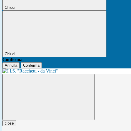
Chiudi
Chiudi
Conferma
Annulla
Conferma
close