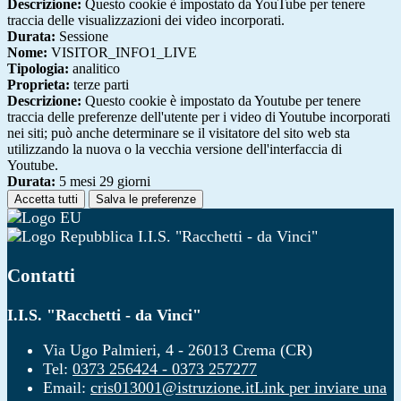
Descrizione:
Questo cookie è impostato da YouTube per tenere
traccia delle visualizzazioni dei video incorporati.
Durata:
Sessione
Nome:
VISITOR_INFO1_LIVE
Tipologia:
analitico
Proprieta:
terze parti
Descrizione:
Questo cookie è impostato da Youtube per tenere
traccia delle preferenze dell'utente per i video di Youtube incorporati
nei siti; può anche determinare se il visitatore del sito web sta
utilizzando la nuova o la vecchia versione dell'interfaccia di
Youtube.
Durata:
5 mesi 29 giorni
Accetta tutti
Salva le preferenze
I.I.S. "Racchetti - da Vinci"
Contatti
I.I.S. "Racchetti - da Vinci"
Via Ugo Palmieri, 4 - 26013 Crema (CR)
Tel:
0373 256424 - 0373 257277
Email:
cris013001@istruzione.it
Link per inviare una