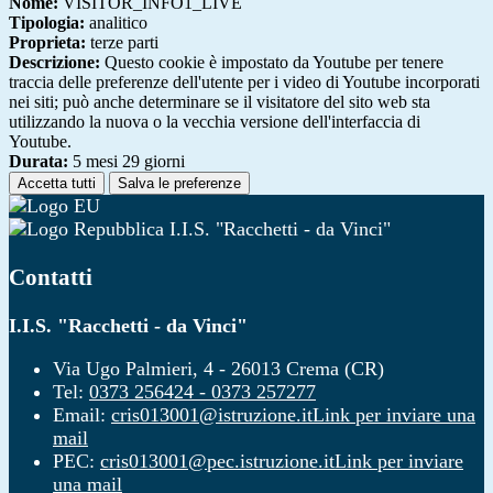
Nome:
VISITOR_INFO1_LIVE
Tipologia:
analitico
Proprieta:
terze parti
Descrizione:
Questo cookie è impostato da Youtube per tenere
traccia delle preferenze dell'utente per i video di Youtube incorporati
nei siti; può anche determinare se il visitatore del sito web sta
utilizzando la nuova o la vecchia versione dell'interfaccia di
Youtube.
Durata:
5 mesi 29 giorni
Accetta tutti
Salva le preferenze
I.I.S. "Racchetti - da Vinci"
Contatti
I.I.S. "Racchetti - da Vinci"
Via Ugo Palmieri, 4 - 26013 Crema (CR)
Tel:
0373 256424 - 0373 257277
Email:
cris013001@istruzione.it
Link per inviare una
mail
PEC:
cris013001@pec.istruzione.it
Link per inviare
una mail